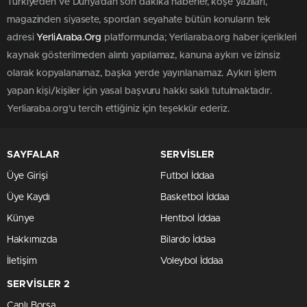
Türkiye'den ve Dünya’dan son dakika haberler, köşe yazıları,
magazinden siyasete, spordan seyahate bütün konuların tek
adresi
YerliAraba.Org
platformunda; Yerliaraba.org haber içerikleri
kaynak gösterilmeden alıntı yapılamaz, kanuna aykırı ve izinsiz
olarak kopyalanamaz, başka yerde yayınlanamaz. Aykırı işlem
yapan kişi/kişiler için yasal başvuru hakkı saklı tutulmaktadır.
Yerliaraba.org'u tercih ettiğiniz için teşekkür ederiz.
SAYFALAR
SERVİSLER
Üye Girişi
Futbol İddaa
Üye Kaydı
Basketbol İddaa
Künye
Hentbol İddaa
Hakkımızda
Bilardo İddaa
İletişim
Voleybol İddaa
SERVİSLER 2
Canlı Borsa