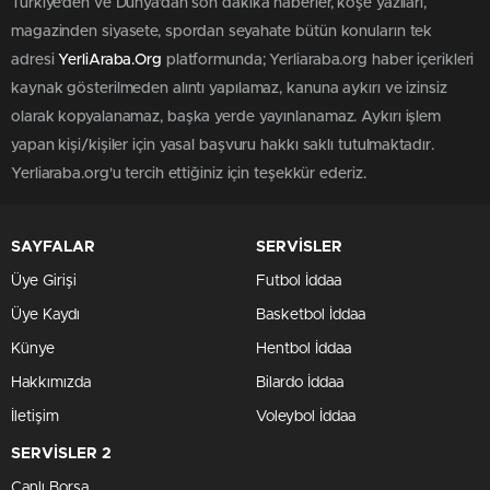
Türkiye'den ve Dünya’dan son dakika haberler, köşe yazıları,
magazinden siyasete, spordan seyahate bütün konuların tek
adresi
YerliAraba.Org
platformunda; Yerliaraba.org haber içerikleri
kaynak gösterilmeden alıntı yapılamaz, kanuna aykırı ve izinsiz
olarak kopyalanamaz, başka yerde yayınlanamaz. Aykırı işlem
yapan kişi/kişiler için yasal başvuru hakkı saklı tutulmaktadır.
Yerliaraba.org'u tercih ettiğiniz için teşekkür ederiz.
SAYFALAR
SERVİSLER
Üye Girişi
Futbol İddaa
Üye Kaydı
Basketbol İddaa
Künye
Hentbol İddaa
Hakkımızda
Bilardo İddaa
İletişim
Voleybol İddaa
SERVİSLER 2
Canlı Borsa