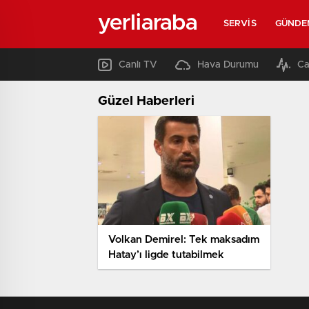
yerliaraba
SERVIS
GÜNDE
Canlı TV
Hava Durumu
Ca
Güzel Haberleri
Volkan Demirel: Tek maksadım
Hatay’ı ligde tutabilmek