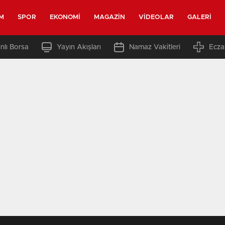
M
SPOR
EKONOMI
MAGAZIN
VIDEOLAR
GALERI
nlı Borsa
Yayın Akışları
Namaz Vakitleri
Ecza