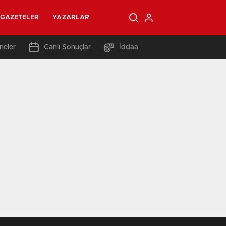
GAZETELER
YAZARLAR
neler
Canlı Sonuçlar
İddaa