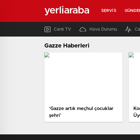
yerliaraba
SERVIS
GÜNDE
Canlı TV
Hava Durumu
Ca
Gazze Haberleri
‘Gazze artık meçhul çocuklar
Ko
şehri’
Üy
Pay