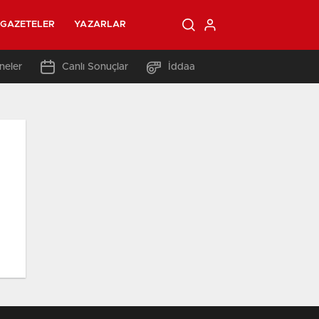
GAZETELER
YAZARLAR
neler
Canlı Sonuçlar
İddaa