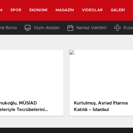
M
SPOR
EKONOMI
MAGAZIN
VIDEOLAR
GALERI
nlı Borsa
Yayın Akışları
Namaz Vakitleri
Ecza
nukoğlu, MÜSİAD
Kurtulmuş, Asriad İftarına
eleriyle Tecrübelerini
Katıldı – İstanbul
laştı