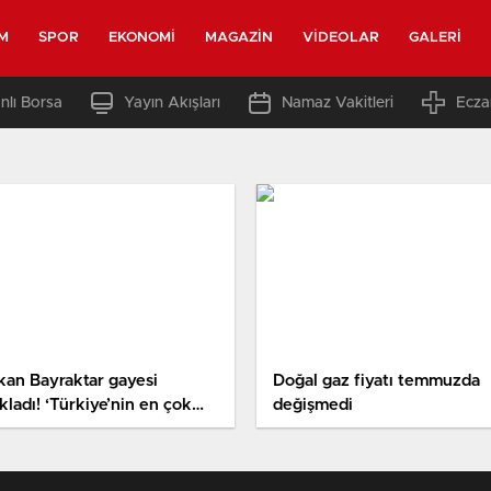
M
SPOR
EKONOMI
MAGAZIN
VIDEOLAR
GALERI
nlı Borsa
Yayın Akışları
Namaz Vakitleri
Ecza
kan Bayraktar gayesi
Doğal gaz fiyatı temmuzda
kladı! ‘Türkiye’nin en çok
değişmedi
rol üreten ili haline
lecek’