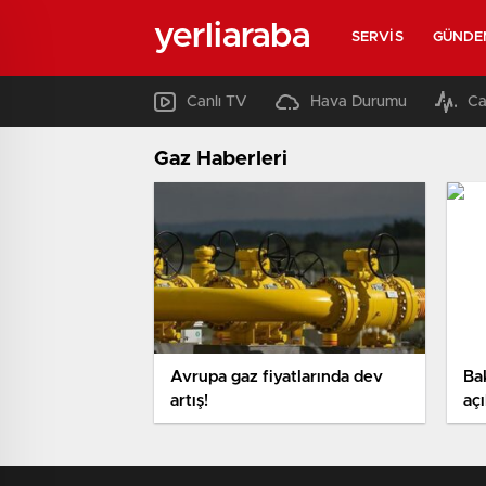
yerliaraba
SERVIS
GÜNDE
Canlı TV
Hava Durumu
Ca
Gaz Haberleri
Avrupa gaz fiyatlarında dev
Ba
artış!
açı
pet
ge