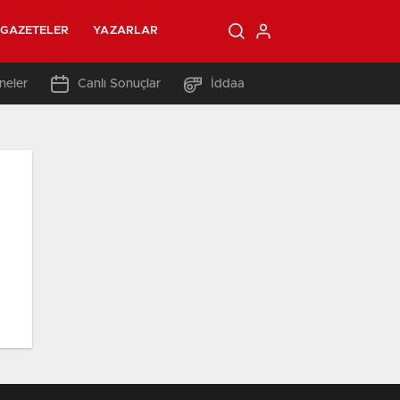
GAZETELER
YAZARLAR
neler
Canlı Sonuçlar
İddaa