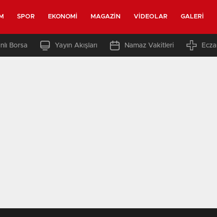
M
SPOR
EKONOMI
MAGAZIN
VIDEOLAR
GALERI
nlı Borsa
Yayın Akışları
Namaz Vakitleri
Ecza