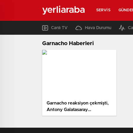
yerliaraba
SERVIS
GÜNDE
Canlı TV
Hava Durumu
Ca
Garnacho Haberleri
Garnacho reaksiyon çekmişti,
Antony Galatasaray
taraftarından özür diledi