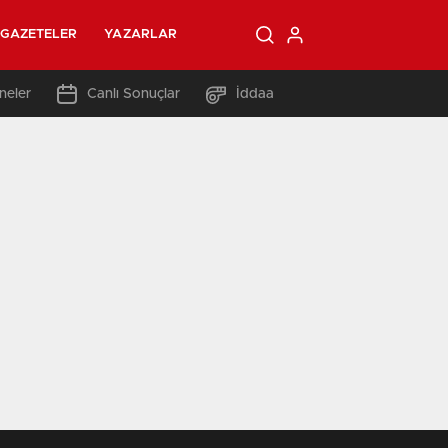
GAZETELER
YAZARLAR
neler
Canlı Sonuçlar
İddaa