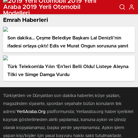
Emrah Haberleri
Son dakika… Çeşme Belediye Başkanı Lal Denizli’nin
ifadesi ortaya çıktı! Edis ve Murat Ongun sorusuna yanıt
Türk Telekom’da Yılın ‘En’leri Belli Oldu! Listeye Aleyna
Tilki ve Simge Damga Vurdu
Türkiye'den ve Dünya’dan son dakika haberler, köşe yazıları,
magazinden siyasete, spordan seyahate bütün konuların tek
adresi
YerliAraba.Org
platformunda; Yerliaraba.org haber içerikleri
kaynak gösterilmeden alıntı yapılamaz, kanuna aykırı ve izinsiz
olarak kopyalanamaz, başka yerde yayınlanamaz. Aykırı işlem
yapan kişi/kişiler için yasal başvuru hakkı saklı tutulmaktadır.