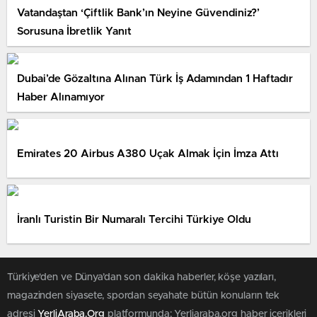
Vatandaştan ‘Çiftlik Bank’ın Neyine Güvendiniz?’
Sorusuna İbretlik Yanıt
Dubai’de Gözaltına Alınan Türk İş Adamından 1 Haftadır
Haber Alınamıyor
Emirates 20 Airbus A380 Uçak Almak İçin İmza Attı
İranlı Turistin Bir Numaralı Tercihi Türkiye Oldu
Türkiye'den ve Dünya’dan son dakika haberler, köşe yazıları,
magazinden siyasete, spordan seyahate bütün konuların tek
adresi
YerliAraba.Org
platformunda; Yerliaraba.org haber içerikleri