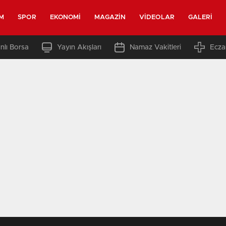
M
SPOR
EKONOMI
MAGAZIN
VIDEOLAR
GALERI
nlı Borsa
Yayın Akışları
Namaz Vakitleri
Ecza