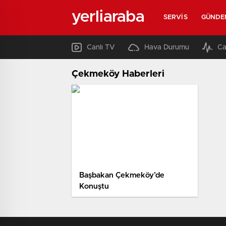
yerliaraba
SERVIS
GÜNDE
Canlı TV
Hava Durumu
Ca
Çekmeköy Haberleri
Başbakan Çekmeköy’de
Konuştu