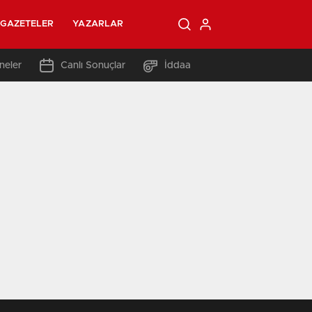
GAZETELER
YAZARLAR
neler
Canlı Sonuçlar
İddaa