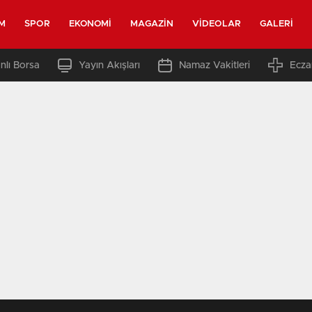
M
SPOR
EKONOMI
MAGAZIN
VIDEOLAR
GALERI
nlı Borsa
Yayın Akışları
Namaz Vakitleri
Ecza