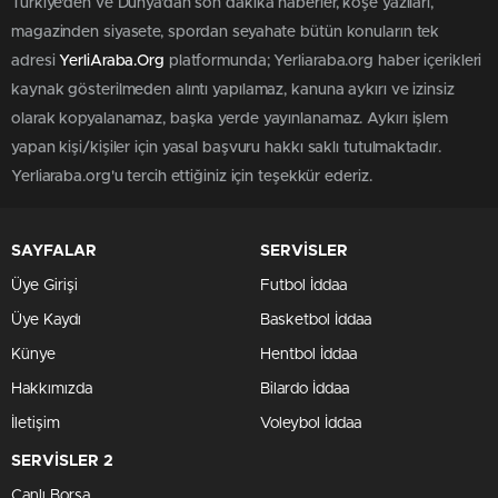
Türkiye'den ve Dünya’dan son dakika haberler, köşe yazıları,
magazinden siyasete, spordan seyahate bütün konuların tek
adresi
YerliAraba.Org
platformunda; Yerliaraba.org haber içerikleri
kaynak gösterilmeden alıntı yapılamaz, kanuna aykırı ve izinsiz
olarak kopyalanamaz, başka yerde yayınlanamaz. Aykırı işlem
yapan kişi/kişiler için yasal başvuru hakkı saklı tutulmaktadır.
Yerliaraba.org'u tercih ettiğiniz için teşekkür ederiz.
SAYFALAR
SERVİSLER
Üye Girişi
Futbol İddaa
Üye Kaydı
Basketbol İddaa
Künye
Hentbol İddaa
Hakkımızda
Bilardo İddaa
İletişim
Voleybol İddaa
SERVİSLER 2
Canlı Borsa