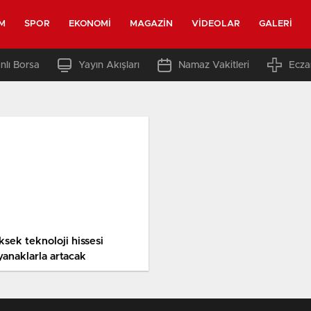
M
SPOR
EKONOMI
MAGAZIN
VIDEOLAR
GALERI
nlı Borsa
Yayın Akışları
Namaz Vakitleri
Ecza
ksek teknoloji hissesi
yanaklarla artacak