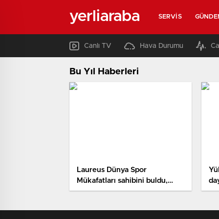
yerliaraba
SERVIS
GÜNDE
Canlı TV
Hava Durumu
Ca
Bu Yıl Haberleri
Laureus Dünya Spor
Yü
Mükafatları sahibini buldu,
da
tenisçiler damga vurdu!