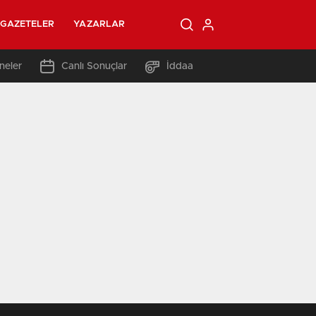
GAZETELER
YAZARLAR
neler
Canlı Sonuçlar
İddaa