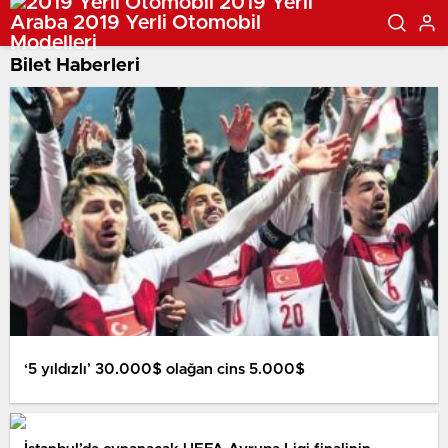
Bilet Haberleri
‘5 yıldızlı’ 30.000$ olağan cins 5.000$