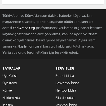
Türkiye'den ve Dünya’dan son dakika haberler, köşe yazıları,
magazinden siyasete, spordan seyahate bütün konuların tek
adresi
YerliAraba.Org
platformunda; Yerliaraba.org haber içerikleri
kaynak gösterilmeden alıntı yapılamaz, kanuna aykırı ve izinsiz
olarak kopyalanamaz, başka yerde yayınlanamaz. Aykırı işlem
yapan kişi/kişiler için yasal başvuru hakkı saklı tutulmaktadır.
Yerliaraba.org'u tercih ettiğiniz için teşekkür ederiz.
SAYFALAR
SERVİSLER
Üye Girişi
Futbol İddaa
Üye Kaydı
Basketbol İddaa
Künye
Hentbol İddaa
Hakkımızda
Bilardo İddaa
İletişim
Voleybol İddaa