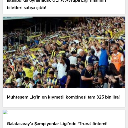
İstanbul’da oynanacak UEFA Avrupa Ligi finalinin
biletleri satışa çıktı!
Muhteşem Lig’in en kıymetli kombinesi tam 325 bin lira!
Galatasaray’a Şampiyonlar Ligi’nde ‘Truva’ önlemi!