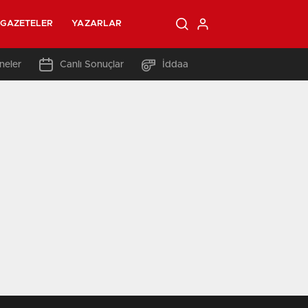
GAZETELER
YAZARLAR
neler
Canlı Sonuçlar
İddaa