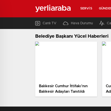
yerliaraba
SERVIS
GÜNDE
Canlı TV
Hava Durumu
Ca
Belediye Başkanı Yücel Haberleri
Balıkesir Cumhur İttifakı’nın
Cum
Balıkesir Adayları Tanıtıldı
Ada