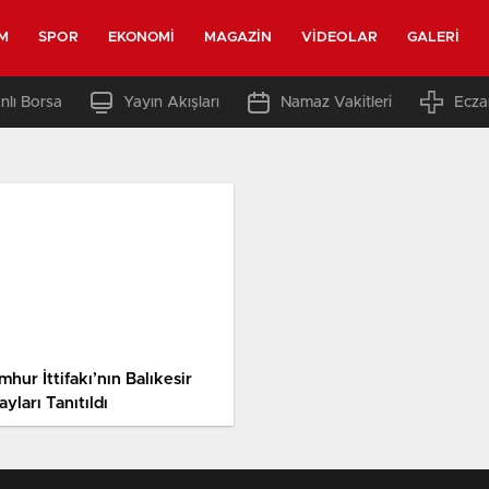
M
SPOR
EKONOMI
MAGAZIN
VIDEOLAR
GALERI
nlı Borsa
Yayın Akışları
Namaz Vakitleri
Ecza
hur İttifakı’nın Balıkesir
yları Tanıtıldı