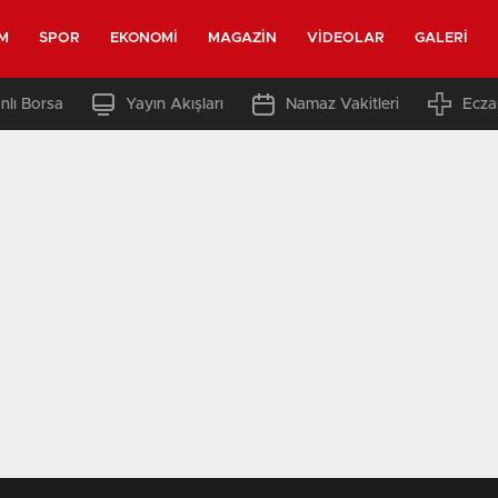
M
SPOR
EKONOMI
MAGAZIN
VIDEOLAR
GALERI
nlı Borsa
Yayın Akışları
Namaz Vakitleri
Ecza