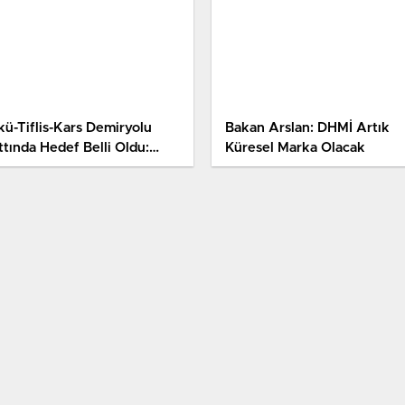
kü-Tiflis-Kars Demiryolu
Bakan Arslan: DHMİ Artık
ttında Hedef Belli Oldu:
Küresel Marka Olacak
rupa’dan Çin’e Kadar Uzanan
caret