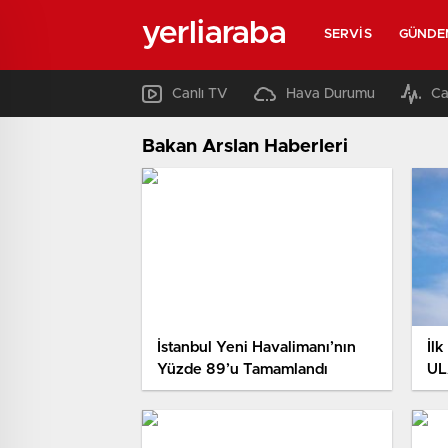
yerliaraba
SERVIS
GÜNDE
Canlı TV
Hava Durumu
Ca
Bakan Arslan Haberleri
İstanbul Yeni Havalimanı’nın
İlk
Yüzde 89’u Tamamlandı
UL