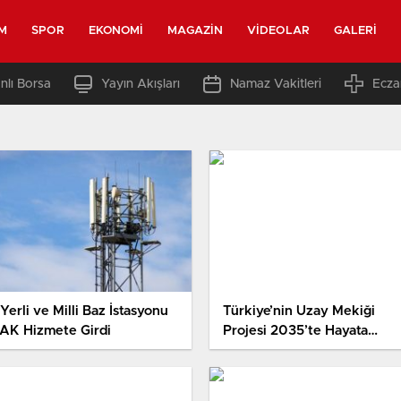
M
SPOR
EKONOMI
MAGAZIN
VIDEOLAR
GALERI
nlı Borsa
Yayın Akışları
Namaz Vakitleri
Ecza
 Yerli ve Milli Baz İstasyonu
Türkiye’nin Uzay Mekiği
AK Hizmete Girdi
Projesi 2035’te Hayata
Geçecek