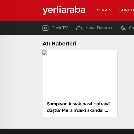
yerliaraba
SERVIS
GÜNDE
Canlı TV
Hava Durumu
Ca
Atı Haberleri
Şampiyon kısrak nasıl ‘sofraya’
düştü? Mersin’deki skandalı
atın sahibi anlattı: ‘Hayır
yapmak istemiştik…’