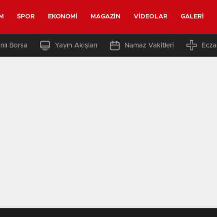
M
SPOR
EKONOMI
MAGAZIN
VIDEOLAR
GALERI
nlı Borsa
Yayın Akışları
Namaz Vakitleri
Ecza