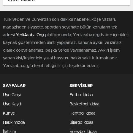
Türkiye'den ve Dünya’dan son dakika haberler, köşe yazıları,
magazinden siyasete, spordan seyahate bütün konuların tek
adresi
YerliAraba.Org
platformunda; Yerliaraba.org haber içerikleri
kaynak gösterilmeden alıntı yapılamaz, kanuna aykırı ve izinsiz
olarak kopyalanamaz, başka yerde yayınlanamaz. Aykırı işlem
yapan kişi/kişiler için yasal başvuru hakkı saklı tutulmaktadır.
Yerliaraba.org'u tercih ettiğiniz için teşekkür ederiz.
SAYFALAR
SERVİSLER
Üye Girişi
Futbol İddaa
Üye Kaydı
Basketbol İddaa
Künye
Hentbol İddaa
Hakkımızda
Bilardo İddaa
İletişim
Voleybol İddaa