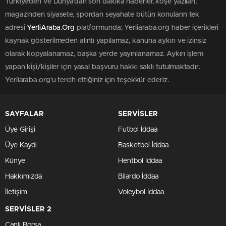
Türkiye'den ve Dünya’dan son dakika haberler, köşe yazıları,
magazinden siyasete, spordan seyahate bütün konuların tek
adresi
YerliAraba.Org
platformunda; Yerliaraba.org haber içerikleri
kaynak gösterilmeden alıntı yapılamaz, kanuna aykırı ve izinsiz
olarak kopyalanamaz, başka yerde yayınlanamaz. Aykırı işlem
yapan kişi/kişiler için yasal başvuru hakkı saklı tutulmaktadır.
Yerliaraba.org'u tercih ettiğiniz için teşekkür ederiz.
SAYFALAR
SERVİSLER
Üye Girişi
Futbol İddaa
Üye Kaydı
Basketbol İddaa
Künye
Hentbol İddaa
Hakkımızda
Bilardo İddaa
İletişim
Voleybol İddaa
SERVİSLER 2
Canlı Borsa